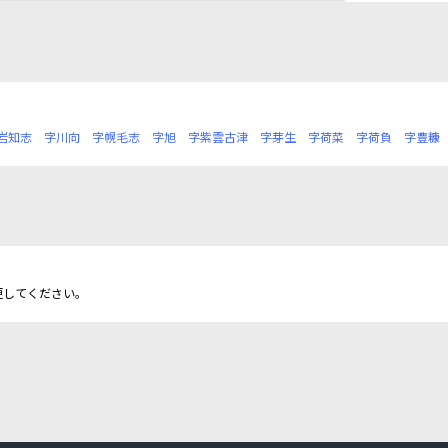
岩知志
字川向
字幌毛志
字旭
字紫雲古津
字芽生
字荷菜
字荷負
字豊糠
更してください。