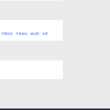
字貫気別
字長知内
振内町
本町