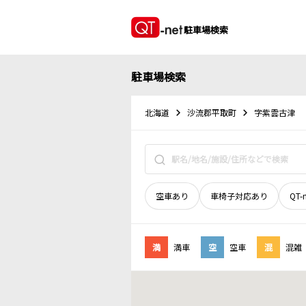
駐車場検索
駐車場検索
北海道
沙流郡平取町
字紫雲古津
空車あり
車椅子対応あり
QT-
満
満車
空
空車
混
混雑