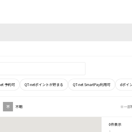
net 予約可
QT-netポイントが貯まる
QT-net SmartPay利用可
dポイ
不
不明
※一部
0件表示
1