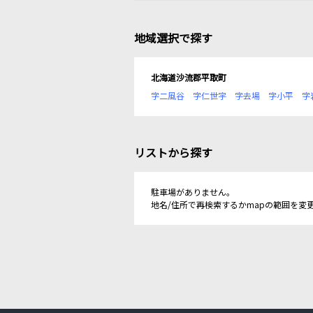
地域選択で探す
北海道沙流郡平取町
字二風谷
字仁世宇
字去場
字小平
字
リストから探す
駐車場がありません。
地名/住所で再検索するかmapの範囲を変