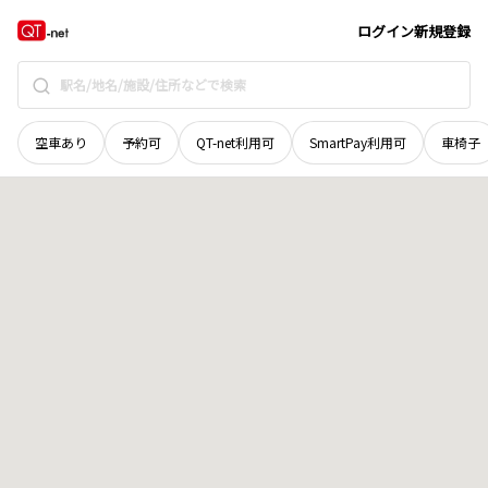
北海道
沙流郡日高町
字広富
地域選択で探す
ログイン
新規登録
空車あり
予約可
QT-net利用可
SmartPay利用可
車椅子