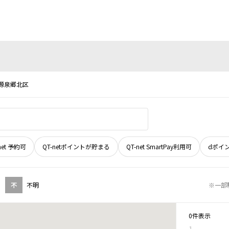
源泉郷北区
net 予約可
QT-netポイントが貯まる
QT-net SmartPay利用可
dポイ
不
不明
※一部
0件表示
1