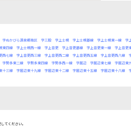
字ぬかびら源泉郷南区
字三股
字上士幌
字上士幌基線
字上士幌東一線
字
幌東四線
字上士幌西一線
字上音更
字上音更基線
字上音更東一線
字上音更
更西七線
字上音更西三線
字上音更西二線
字上音更西五線
字上音更西八線
字勢多東二線
字勢多東四線
字勢多西一線
字居辺
字居辺東七線
字居辺東
東十三線
字居辺東十九線
字居辺東十二線
字居辺東十五線
字居辺東十八線
更してください。