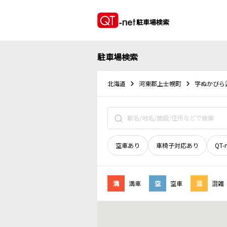
駐車場検索
駐車場検索
北海道
河東郡上士幌町
字ぬかびら
空車あり
車椅子対応あり
QT-
満
満車
空
空車
混
混雑