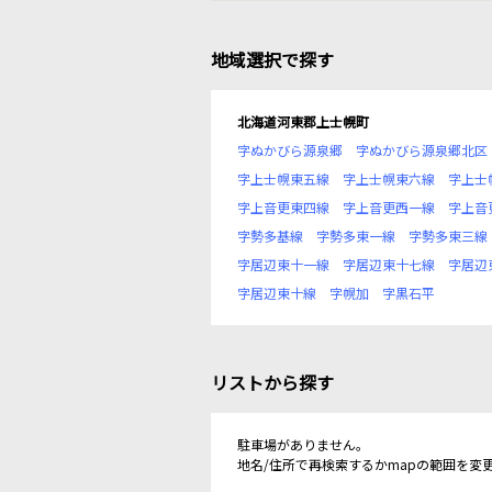
地域選択で探す
北海道河東郡上士幌町
字ぬかびら源泉郷
字ぬかびら源泉郷北区
字上士幌東五線
字上士幌東六線
字上士
字上音更東四線
字上音更西一線
字上音
字勢多基線
字勢多東一線
字勢多東三線
字居辺東十一線
字居辺東十七線
字居辺
字居辺東十線
字幌加
字黒石平
リストから探す
駐車場がありません。
地名/住所で再検索するかmapの範囲を変