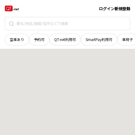
北海道
河東郡上士幌町
字上士幌東五線
地域選択で探す
ログイン
新規登録
空車あり
予約可
QT-net利用可
SmartPay利用可
車椅子