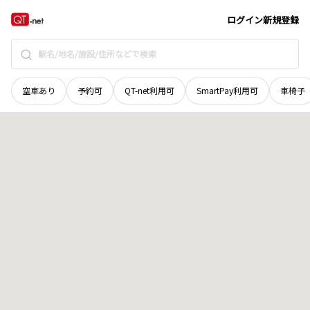
北海道
河東郡上士幌町
字居辺東十七線
地域選択で探す
ログイン
新規登録
空車あり
予約可
QT-net利用可
SmartPay利用可
車椅子