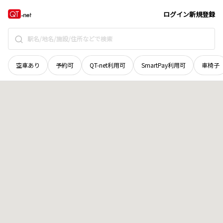
北海道
河東郡士幌町
字ウリマク西十二線
地域選択で探す
ログイン
新規登録
空車あり
予約可
QT-net利用可
SmartPay利用可
車椅子