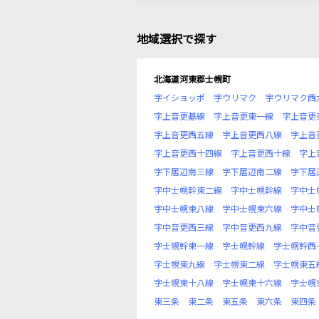
地域選択で探す
北海道河東郡士幌町
字イショッポ
字ウリマク
字ウリマク西
字上音更基線
字上音更東一線
字上音更
字上音更西五線
字上音更西八線
字上音
字上音更西十四線
字上音更西十線
字上
字下居辺南三線
字下居辺南二線
字下居
字中士幌幹東二線
字中士幌幹線
字中士
字中士幌東八線
字中士幌東六線
字中士
字中音更西三線
字中音更西九線
字中音
字士幌幹東一線
字士幌幹線
字士幌幹西
字士幌東九線
字士幌東二線
字士幌東五
字士幌東十八線
字士幌東十六線
字士幌
東三条
東二条
東五条
東六条
東四条