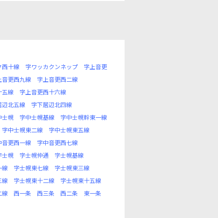
ク西十線
字ワッカクンネップ
字上音更
上音更西九線
字上音更西二線
十五線
字上音更西十六線
居辺北五線
字下居辺北四線
中士幌
字中士幌基線
字中士幌幹東一線
字中士幌東二線
字中士幌東五線
中音更西一線
字中音更西七線
字士幌
字士幌仲通
字士幌基線
一線
字士幌東七線
字士幌東三線
三線
字士幌東十二線
字士幌東十五線
二線
西一条
西三条
西二条
東一条