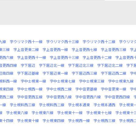
九線
字ウリマク西十一線
字ウリマク西十三線
字ウリマク西十二線
字ウリマ
東三線
字上音更東二線
字上音更西一線
字上音更西七線
字上音更西三線
字
更西六線
字上音更西十一線
字上音更西十三線
字上音更西十二線
字上音更西
音更西四線
字下居辺
字下居辺北一線
字下居辺北三線
字下居辺北二線
字下
辺南四線
字下居辺基線
字下居辺東一線
字下居辺西三線
字下居辺西二線
字
幌幹西一線
字中士幌東一線
字中士幌東七線
字中士幌東三線
字中士幌東九線
幌東四線
字中士幌西一線
字中士幌西二線
字中音更基線
字中音更東一線
字
更西二線
字中音更西五線
字中音更西八線
字中音更西六線
字中音更西四線
一線
字士幌幹西三線
字士幌幹西二線
字士幌本通東
字士幌本通西
字士幌東
線
字士幌東八線
字士幌東六線
字士幌東十一線
字士幌東十七線
字士幌東十
東十四線
字士幌東十線
字士幌東四線
字士幌西一線
字士幌西三線
字士幌西