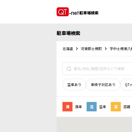
駐車場検索
駐車場検索
北海道
河東郡士幌町
字中士幌東八
空車あり
車椅子対応あり
QT-
満
満車
空
空車
混
混雑