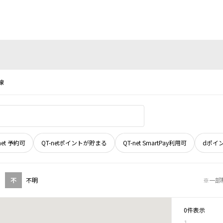
線
net 予約可
QT-netポイントが貯まる
QT-net SmartPay利用可
dポイ
不
不明
※一部
0件表示
1