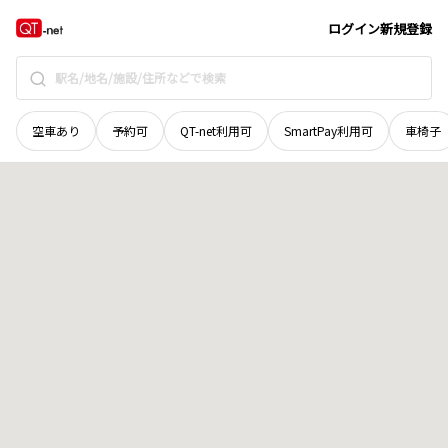
北海道
河東郡士幌町
字中士幌
地域選択で探す
ログイン
新規登録
空車あり
予約可
QT-net利用可
SmartPay利用可
車椅子