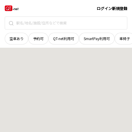
北海道
河東郡音更町
字万年西二線
地域選択で探す
ログイン
新規登録
空車あり
予約可
QT-net利用可
SmartPay利用可
車椅子