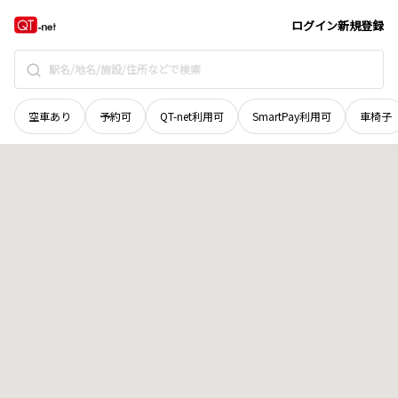
北海道
河東郡音更町
字上然別北七線
地域選択で探す
ログイン
新規登録
空車あり
予約可
QT-net利用可
SmartPay利用可
車椅子