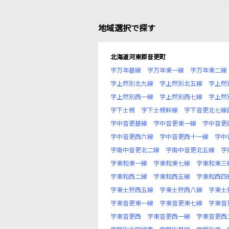
地域選択で探す
北海道河東郡音更町
字万年基線
字万年東一線
字万年東二線
字上然別北九線
字上然別北五線
字上然
字上然別西一線
字上然別西七線
字上然
字下士幌
字下士幌幹線
字下音更北七線
字中音更基線
字中音更東一線
字中音更
字中音更西六線
字中音更西十一線
字中
字南中音更北二線
字南中音更北五線
字
字東和東一線
字東和東七線
字東和東三
字東和西二線
字東和西五線
字東和西四
字東士狩西五線
字東士狩西八線
字東士
字東音更東一線
字東音更東七線
字東音
字東音更西
字東音更西一線
字東音更西