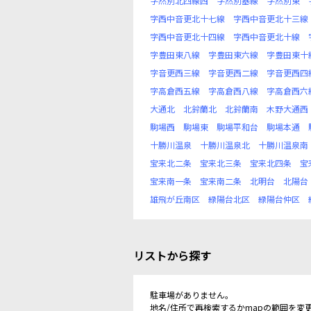
字然別北四線西
字然別基線
字然別東
字西中音更北十七線
字西中音更北十三線
字西中音更北十四線
字西中音更北十線
字豊田東八線
字豊田東六線
字豊田東十
字音更西三線
字音更西二線
字音更西四
字高倉西五線
字高倉西八線
字高倉西六
大通北
北鈴蘭北
北鈴蘭南
木野大通西
駒場西
駒場東
駒場平和台
駒場本通
十勝川温泉
十勝川温泉北
十勝川温泉南
宝来北二条
宝来北三条
宝来北四条
宝
宝来南一条
宝来南二条
北明台
北陽台
雄飛が丘南区
緑陽台北区
緑陽台仲区
リストから探す
駐車場がありません。
地名/住所で再検索するかmapの範囲を変