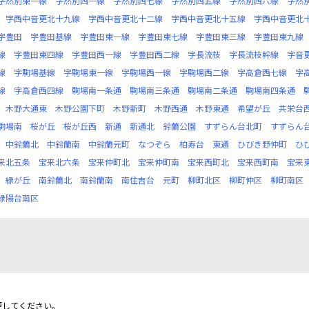
字然別東一線
字然別西一線
字然別西七線
字然別西五線
字然別西六線
字然
字西中音更北十九線
字西中音更北十二線
字西中音更北十五線
字西中音更北
字豊田
字豊田基線
字豊田東一線
字豊田東七線
字豊田東三線
字豊田東九線
線
字豊田東四線
字豊田西一線
字豊田西二線
字長流枝
字長流枝幹線
字音
線
字駒場基線
字駒場東一線
字駒場西一線
字駒場西二線
字高倉西七線
字
線
字高倉西四線
駒場南一条通
駒場南三条通
駒場南二条通
駒場南四条通
木野大通東
木野公園下町
木野新町
木野西通
木野東通
希望が丘
共栄台
駒場南
桜が丘
桜が丘西
新通
新通北
鈴蘭公園
すずらん台北町
すずらん
中鈴蘭北
中鈴蘭南
中鈴蘭元町
なつぞら
柏寿台
東通
ひびき野仲町
ひ
来北五条
宝来北六条
宝来仲町北
宝来仲町南
宝来西町北
宝来西町南
宝来
緑が丘
南鈴蘭北
南鈴蘭南
南住吉台
元町
柳町北区
柳町仲区
柳町南区
緑陽台南区
更してください。