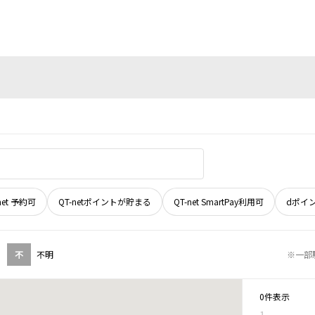
net 予約可
QT-netポイントが貯まる
QT-net SmartPay利用可
dポイ
不
不明
※一部
0件表示
1