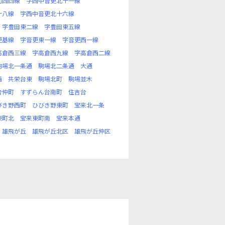
別西四線
字西中音更北十一線
十八線
字西中音更北十六線
字豊田東二線
字豊田東五線
更基線
字音更東一線
字音更西一線
高倉西三線
字高倉西九線
字高倉西二線
駒場北一条通
駒場北二条通
大通
西
共栄台東
駒場北町
駒場並木
台仲町
すずらん台南町
住吉台
びき野西町
ひびき野東町
宝来北一条
東町北
宝来東町南
宝来本通
雄飛が丘
雄飛が丘北区
雄飛が丘仲区