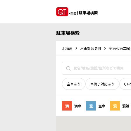
駐車場検索
駐車場検索
北海道
河東郡音更町
字東和東二線
空車あり
車椅子対応あり
QT-
満
満車
空
空車
混
混雑