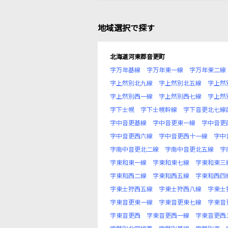
地域選択で探す
北海道河東郡音更町
字万年基線
字万年東一線
字万年東二線
字上然別北九線
字上然別北五線
字上然
字上然別西一線
字上然別西七線
字上然
字下士幌
字下士幌幹線
字下音更北七線
字中音更基線
字中音更東一線
字中音更
字中音更西六線
字中音更西十一線
字中
字南中音更北二線
字南中音更北五線
字
字東和東一線
字東和東七線
字東和東三
字東和西二線
字東和西五線
字東和西四
字東士狩西五線
字東士狩西八線
字東士
字東音更東一線
字東音更東七線
字東音
字東音更西
字東音更西一線
字東音更西