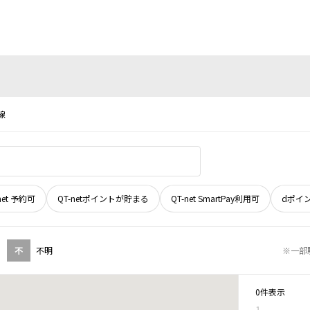
線
net 予約可
QT-netポイントが貯まる
QT-net SmartPay利用可
dポイ
不
不明
※一部
0件表示
1