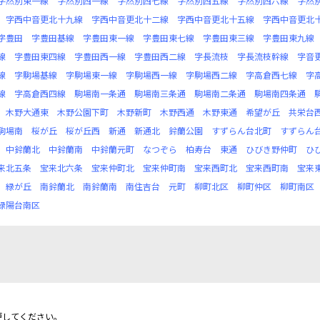
字然別東一線
字然別西一線
字然別西七線
字然別西五線
字然別西六線
字然
字西中音更北十九線
字西中音更北十二線
字西中音更北十五線
字西中音更北
字豊田
字豊田基線
字豊田東一線
字豊田東七線
字豊田東三線
字豊田東九線
線
字豊田東四線
字豊田西一線
字豊田西二線
字長流枝
字長流枝幹線
字音
線
字駒場基線
字駒場東一線
字駒場西一線
字駒場西二線
字高倉西七線
字
線
字高倉西四線
駒場南一条通
駒場南三条通
駒場南二条通
駒場南四条通
木野大通東
木野公園下町
木野新町
木野西通
木野東通
希望が丘
共栄台
駒場南
桜が丘
桜が丘西
新通
新通北
鈴蘭公園
すずらん台北町
すずらん
中鈴蘭北
中鈴蘭南
中鈴蘭元町
なつぞら
柏寿台
東通
ひびき野仲町
ひ
来北五条
宝来北六条
宝来仲町北
宝来仲町南
宝来西町北
宝来西町南
宝来
緑が丘
南鈴蘭北
南鈴蘭南
南住吉台
元町
柳町北区
柳町仲区
柳町南区
緑陽台南区
更してください。