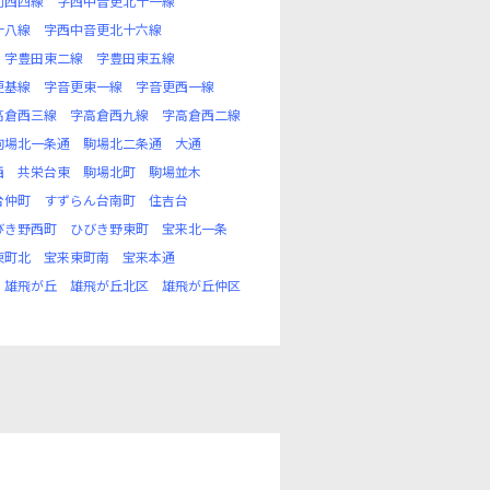
別西四線
字西中音更北十一線
十八線
字西中音更北十六線
字豊田東二線
字豊田東五線
更基線
字音更東一線
字音更西一線
高倉西三線
字高倉西九線
字高倉西二線
駒場北一条通
駒場北二条通
大通
西
共栄台東
駒場北町
駒場並木
台仲町
すずらん台南町
住吉台
びき野西町
ひびき野東町
宝来北一条
東町北
宝来東町南
宝来本通
雄飛が丘
雄飛が丘北区
雄飛が丘仲区