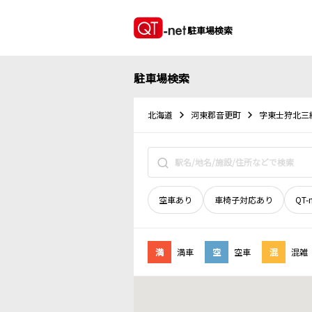
駐車場検索
駐車場検索
北海道
河東郡音更町
字東士狩北三
空車あり
車椅子対応あり
QT-
満
満車
空
空車
混
混雑