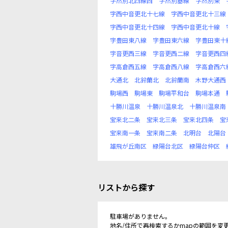
字然別北四線西
字然別基線
字然別東
字西中音更北十七線
字西中音更北十三線
字西中音更北十四線
字西中音更北十線
字豊田東八線
字豊田東六線
字豊田東十
字音更西三線
字音更西二線
字音更西四
字高倉西五線
字高倉西八線
字高倉西六
大通北
北鈴蘭北
北鈴蘭南
木野大通西
駒場西
駒場東
駒場平和台
駒場本通
十勝川温泉
十勝川温泉北
十勝川温泉南
宝来北二条
宝来北三条
宝来北四条
宝
宝来南一条
宝来南二条
北明台
北陽台
雄飛が丘南区
緑陽台北区
緑陽台仲区
リストから探す
駐車場がありません。
地名/住所で再検索するかmapの範囲を変