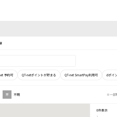
線
net 予約可
QT-netポイントが貯まる
QT-net SmartPay利用可
dポイ
不
不明
※一部
0件表示
1