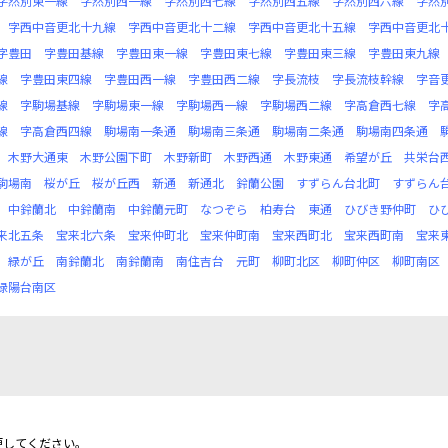
字然別東一線
字然別西一線
字然別西七線
字然別西五線
字然別西六線
字然
字西中音更北十九線
字西中音更北十二線
字西中音更北十五線
字西中音更北
字豊田
字豊田基線
字豊田東一線
字豊田東七線
字豊田東三線
字豊田東九線
線
字豊田東四線
字豊田西一線
字豊田西二線
字長流枝
字長流枝幹線
字音
線
字駒場基線
字駒場東一線
字駒場西一線
字駒場西二線
字高倉西七線
字
線
字高倉西四線
駒場南一条通
駒場南三条通
駒場南二条通
駒場南四条通
木野大通東
木野公園下町
木野新町
木野西通
木野東通
希望が丘
共栄台
駒場南
桜が丘
桜が丘西
新通
新通北
鈴蘭公園
すずらん台北町
すずらん
中鈴蘭北
中鈴蘭南
中鈴蘭元町
なつぞら
柏寿台
東通
ひびき野仲町
ひ
来北五条
宝来北六条
宝来仲町北
宝来仲町南
宝来西町北
宝来西町南
宝来
緑が丘
南鈴蘭北
南鈴蘭南
南住吉台
元町
柳町北区
柳町仲区
柳町南区
緑陽台南区
更してください。