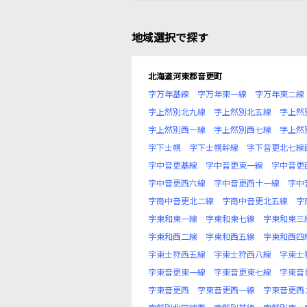
地域選択で探す
北海道河東郡音更町
字万年基線
字万年東一線
字万年東二線
字上然別北九線
字上然別北五線
字上然
字上然別西一線
字上然別西七線
字上然
字下士幌
字下士幌幹線
字下音更北七線
字中音更基線
字中音更東一線
字中音更
字中音更西六線
字中音更西十一線
字中
字南中音更北二線
字南中音更北五線
字
字東和東一線
字東和東七線
字東和東三
字東和西二線
字東和西五線
字東和西四
字東士狩西五線
字東士狩西八線
字東士
字東音更東一線
字東音更東七線
字東音
字東音更西
字東音更西一線
字東音更西