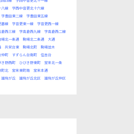
別西四線
字西中音更北十一線
十八線
字西中音更北十六線
字豊田東二線
字豊田東五線
更基線
字音更東一線
字音更西一線
高倉西三線
字高倉西九線
字高倉西二線
駒場北一条通
駒場北二条通
大通
西
共栄台東
駒場北町
駒場並木
台仲町
すずらん台南町
住吉台
びき野西町
ひびき野東町
宝来北一条
東町北
宝来東町南
宝来本通
雄飛が丘
雄飛が丘北区
雄飛が丘仲区