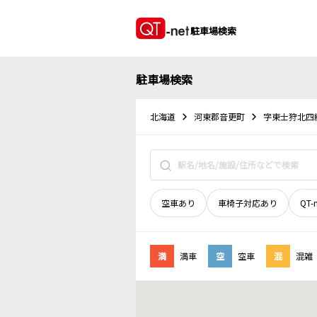
駐車場検索
駐車場検索
北海道
河東郡音更町
字東士狩北四
空車あり
車椅子対応あり
QT-
満
満車
空
空車
混
混雑