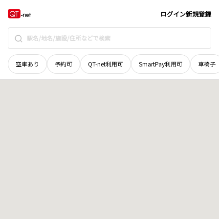
北海道
河東郡音更町
緑陽台南区
地域選択で探す
ログイン
新規登録
空車あり
予約可
QT-net利用可
SmartPay利用可
車椅子