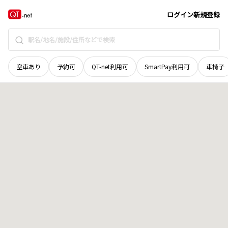
北海道
河東郡鹿追町
北鹿追北六線
地域選択で探す
ログイン
新規登録
空車あり
予約可
QT-net利用可
SmartPay利用可
車椅子