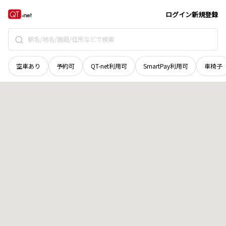
北海道
河東郡鹿追町
東瓜幕西十四線
地域選択で探す
ログイン
新規登録
空車あり
予約可
QT-net利用可
SmartPay利用可
車椅子