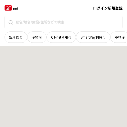
北海道
河東郡鹿追町
東町
地域選択で探す
ログイン
新規登録
空車あり
予約可
QT-net利用可
SmartPay利用可
車椅子