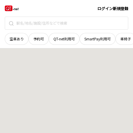
北海道
河東郡鹿追町
瓜幕西三十一線
地域選択で探す
ログイン
新規登録
空車あり
予約可
QT-net利用可
SmartPay利用可
車椅子