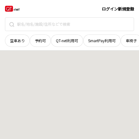
北海道
河東郡鹿追町
西笹川
地域選択で探す
ログイン
新規登録
空車あり
予約可
QT-net利用可
SmartPay利用可
車椅子