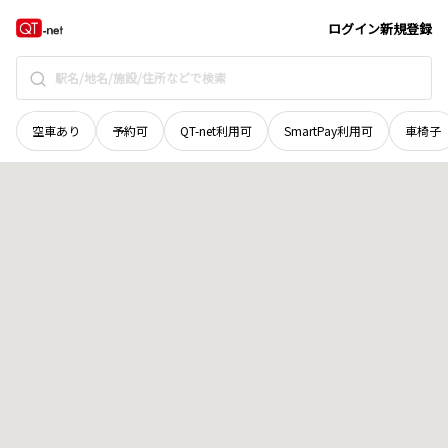
北海道
河東郡鹿追町
鹿追北三線
地域選択で探す
ログイン
新規登録
空車あり
予約可
QT-net利用可
SmartPay利用可
車椅子