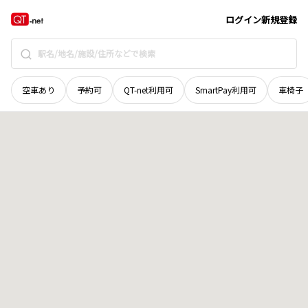
北海道
河東郡鹿追町
鹿追北五線
地域選択で探す
ログイン
新規登録
空車あり
予約可
QT-net利用可
SmartPay利用可
車椅子