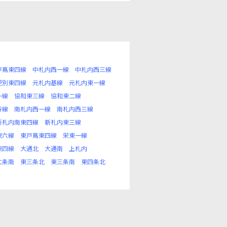
戸蔦東四線
中札内西一線
中札内西三線
更別東四線
元札内基線
元札内東一線
一線
協和東三線
協和東二線
幹線
南札内西一線
南札内西三線
新札内南東四線
新札内東三線
東六線
東戸蔦東四線
栄東一線
東四線
大通北
大通南
上札内
二条南
東三条北
東三条南
東四条北