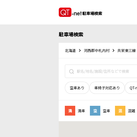
駐車場検索
駐車場検索
北海道
河西郡中札内村
共栄東三線
空車あり
車椅子対応あり
QT-
満
満車
空
空車
混
混雑