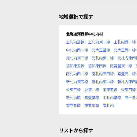
地域選択で探す
北海道河西郡中札内村
上札内基線
上札内東一線
上札内西一線
中札内西二線
元大正基線
元大正西一線
元札内東三線
元札内東二線
元札内東四
協和東五線
協和東四線
南常盤東一線
南札内西二線
南札内西四線
常盤西一線
新札内東五線
新札内東六線
新札内東四
栄東三線
栄東二線
栄東五線
栄東四線
新札内南
常盤基線
中札内基線
西一条
東四条南
東五条南
南札内
リストから探す