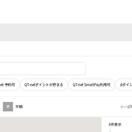
net 予約可
QT-netポイントが貯まる
QT-net SmartPay利用可
dポイ
不
不明
※一部
0件表示
1