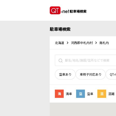
駐車場検索
駐車場検索
北海道
河西郡中札内村
南札内
空車あり
車椅子対応あり
QT-
満
満車
空
空車
混
混雑