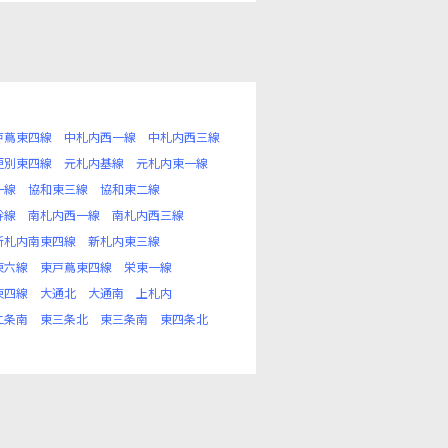
戸蔦東四線
中札内西一線
中札内西三線
更別東四線
元札内基線
元札内東一線
一線
協和東三線
協和東二線
幹線
南札内西一線
南札内西三線
新札内南東四線
新札内東三線
東六線
東戸蔦東四線
栄東一線
東四線
大通北
大通南
上札内
二条南
東三条北
東三条南
東四条北