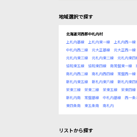
地域選択で探す
北海道河西郡中札内村
上札内基線
上札内東一線
上札内西一線
中札内西二線
元大正基線
元大正西一線
元札内東三線
元札内東二線
元札内東四
協和東五線
協和東四線
南常盤東一線
南札内西二線
南札内西四線
常盤西一線
新札内東五線
新札内東六線
新札内東四
栄東三線
栄東二線
栄東五線
栄東四線
新札内南
常盤基線
中札内基線
西一条
東四条南
東五条南
南札内
リストから探す