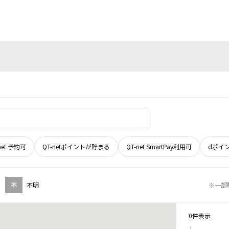
net 予約可
QT-netポイントが貯まる
QT-net SmartPay利用可
dポイ
不
不明
※一部
0件表示
1