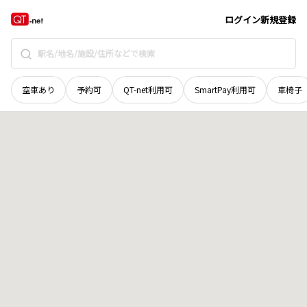
北海道
河西郡中札内村
常盤西一線
地域選択で探す
ログイン
新規登録
空車あり
予約可
QT-net利用可
SmartPay利用可
車椅子