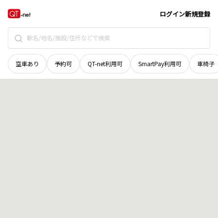
北海道
河西郡中札内村
新札内東五線
地域選択で探す
ログイン
新規登録
空車あり
予約可
QT-net利用可
SmartPay利用可
車椅子