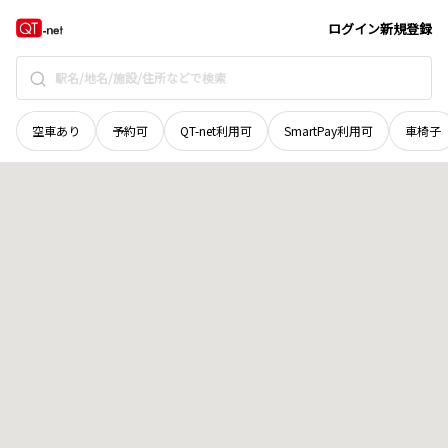
北海道
河西郡中札内村
東一条南
地域選択で探す
ログイン
新規登録
空車あり
予約可
QT-net利用可
SmartPay利用可
車椅子