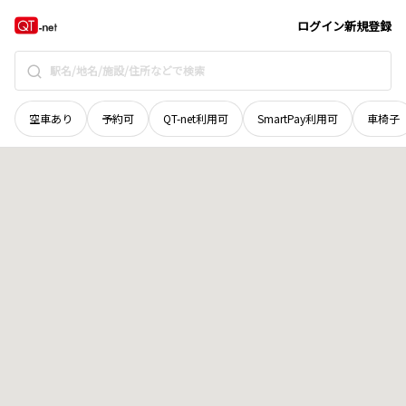
北海道
河西郡中札内村
東三条北
地域選択で探す
ログイン
新規登録
空車あり
予約可
QT-net利用可
SmartPay利用可
車椅子