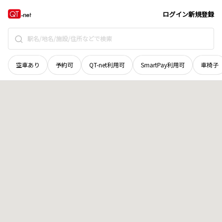
北海道
河西郡中札内村
栄東一線
地域選択で探す
ログイン
新規登録
空車あり
予約可
QT-net利用可
SmartPay利用可
車椅子