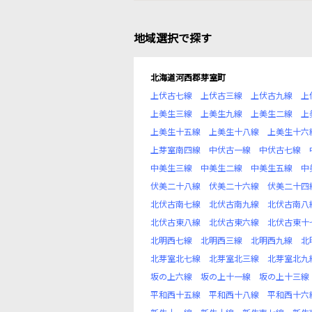
地域選択で探す
北海道河西郡芽室町
上伏古七線
上伏古三線
上伏古九線
上
上美生三線
上美生九線
上美生二線
上
上美生十五線
上美生十八線
上美生十六
上芽室南四線
中伏古一線
中伏古七線
中美生三線
中美生二線
中美生五線
中
伏美二十八線
伏美二十六線
伏美二十四
北伏古南七線
北伏古南九線
北伏古南八
北伏古東八線
北伏古東六線
北伏古東十
北明西七線
北明西三線
北明西九線
北
北芽室北七線
北芽室北三線
北芽室北九
坂の上六線
坂の上十一線
坂の上十三線
平和西十五線
平和西十八線
平和西十六