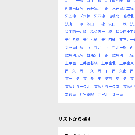
新生十一線
新生十線
新生南七線
新生
新生南四線
東芽室北一線
東芽室北二線
栄五線
栄六線
栄四線
毛根北
毛根北
渋山十一線
渋山十三線
渋山十二線
渋
祥栄西十九線
祥栄西十二線
祥栄西十五
美生八線
美生六線
美生四線
芽室北一
芽室南四線
西士狩北
西士狩北一線
西
雄馬別九線
雄馬別十一線
雄馬別十七線
上芽室
上芽室基線
上芽室北
上芽室東
西十条
西十一条
西一条
西一条南
西
東十二条
東一条
東一条南
東二条
東
東めむろ一条北
東めむろ一条南
東めむ
本通南
芽室基線
芽室北
芽室南
リストから探す