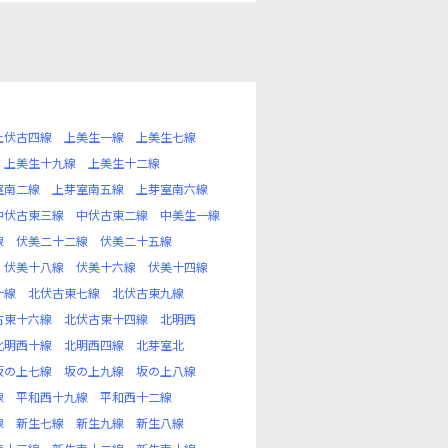
上伏古四線
上美生一線
上美生七線
上美生十九線
上美生十二線
室南二線
上芽室南五線
上芽室南六線
中伏古東三線
中伏古東二線
中美生一線
線
伏美二十二線
伏美二十五線
伏美十八線
伏美十六線
伏美十四線
十線
北伏古東七線
北伏古東九線
古東十六線
北伏古東十四線
北明西
北明西十線
北明西四線
北芽室北
坂の上七線
坂の上九線
坂の上八線
線
平和西十九線
平和西十二線
線
新生七線
新生九線
新生八線