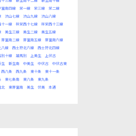
南十三線
新生南十二線
新生南十線
芽室南四線
栄一線
栄三線
栄二線
線
渋山七線
渋山九線
渋山八線
西十一線
祥栄西十七線
祥栄西十三線
線
美生三線
美生二線
美生五線
芽室南二線
芽室南五線
芽室南六線
北八線
西士狩北六線
西士狩北四線
馬別十線
雄馬別
上美生
上伏古
新生
新生南
中美生
中伏古
中伏古東
西八条
西九条
東十条
東十一条
条
東七条南
東八条
東九条
室北
東芽室南
美生
伏美
本通