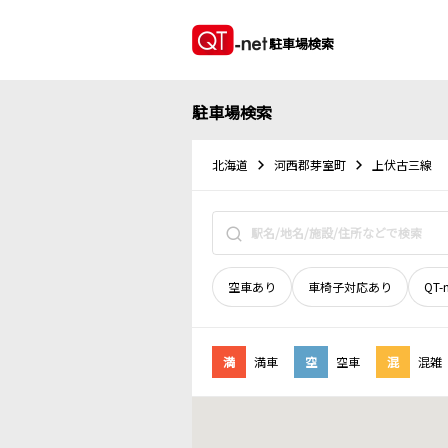
駐車場検索
駐車場検索
北海道
河西郡芽室町
上伏古三線
空車あり
車椅子対応あり
QT-
満
満車
空
空車
混
混雑