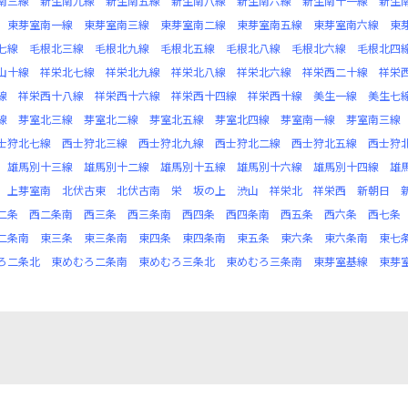
南三線
新生南九線
新生南五線
新生南八線
新生南六線
新生南十一線
新生
東芽室南一線
東芽室南三線
東芽室南二線
東芽室南五線
東芽室南六線
東
七線
毛根北三線
毛根北九線
毛根北五線
毛根北八線
毛根北六線
毛根北四
山十線
祥栄北七線
祥栄北九線
祥栄北八線
祥栄北六線
祥栄西二十線
祥栄
線
祥栄西十八線
祥栄西十六線
祥栄西十四線
祥栄西十線
美生一線
美生七
線
芽室北三線
芽室北二線
芽室北五線
芽室北四線
芽室南一線
芽室南三線
士狩北七線
西士狩北三線
西士狩北九線
西士狩北二線
西士狩北五線
西士狩
雄馬別十三線
雄馬別十二線
雄馬別十五線
雄馬別十六線
雄馬別十四線
雄
上芽室南
北伏古東
北伏古南
栄
坂の上
渋山
祥栄北
祥栄西
新朝日
二条
西二条南
西三条
西三条南
西四条
西四条南
西五条
西六条
西七条
二条南
東三条
東三条南
東四条
東四条南
東五条
東六条
東六条南
東七
ろ二条北
東めむろ二条南
東めむろ三条北
東めむろ三条南
東芽室基線
東芽