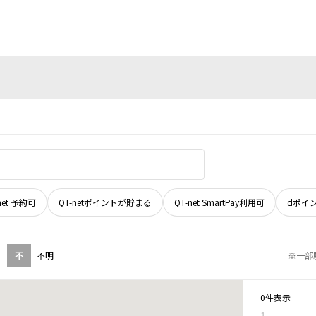
net 予約可
QT-netポイントが貯まる
QT-net SmartPay利用可
dポイ
不
不明
※一部
0件表示
1