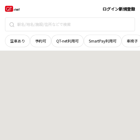
北海道
河西郡芽室町
上伏古十二線
地域選択で探す
ログイン
新規登録
空車あり
予約可
QT-net利用可
SmartPay利用可
車椅子