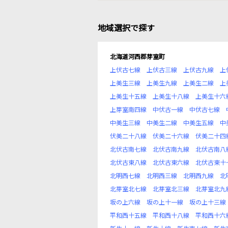
地域選択で探す
北海道河西郡芽室町
上伏古七線
上伏古三線
上伏古九線
上
上美生三線
上美生九線
上美生二線
上
上美生十五線
上美生十八線
上美生十六
上芽室南四線
中伏古一線
中伏古七線
中美生三線
中美生二線
中美生五線
中
伏美二十八線
伏美二十六線
伏美二十四
北伏古南七線
北伏古南九線
北伏古南八
北伏古東八線
北伏古東六線
北伏古東十
北明西七線
北明西三線
北明西九線
北
北芽室北七線
北芽室北三線
北芽室北九
坂の上六線
坂の上十一線
坂の上十三線
平和西十五線
平和西十八線
平和西十六