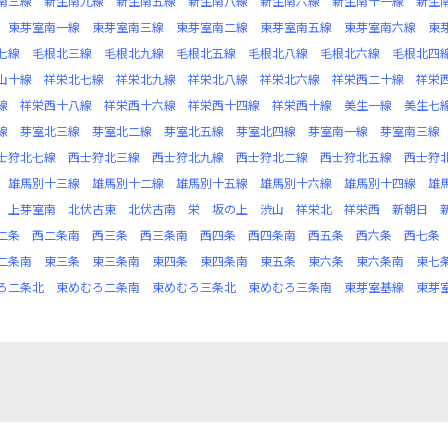
南三線
新生南九線
新生南五線
新生南八線
新生南六線
新生南十一線
新生
東芽室南一線
東芽室南三線
東芽室南二線
東芽室南五線
東芽室南六線
東
七線
毛根北三線
毛根北九線
毛根北五線
毛根北八線
毛根北六線
毛根北四
山十線
祥栄北七線
祥栄北九線
祥栄北八線
祥栄北六線
祥栄西二十線
祥栄
線
祥栄西十八線
祥栄西十六線
祥栄西十四線
祥栄西十線
美生一線
美生七
線
芽室北三線
芽室北二線
芽室北五線
芽室北四線
芽室南一線
芽室南三線
士狩北七線
西士狩北三線
西士狩北九線
西士狩北二線
西士狩北五線
西士狩
雄馬別十三線
雄馬別十二線
雄馬別十五線
雄馬別十六線
雄馬別十四線
雄
上芽室南
北伏古東
北伏古南
栄
坂の上
渋山
祥栄北
祥栄西
新朝日
二条
西二条南
西三条
西三条南
西四条
西四条南
西五条
西六条
西七条
二条南
東三条
東三条南
東四条
東四条南
東五条
東六条
東六条南
東七
ろ二条北
東めむろ二条南
東めむろ三条北
東めむろ三条南
東芽室基線
東芽