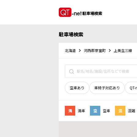
駐車場検索
駐車場検索
北海道
河西郡芽室町
上美生三線
空車あり
車椅子対応あり
QT-
満
満車
空
空車
混
混雑