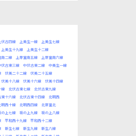
上伏古四線
上美生一線
上美生七線
上美生十九線
上美生十二線
室南二線
上芽室南五線
上芽室南六線
中伏古東三線
中伏古東二線
中美生一線
線
伏美二十二線
伏美二十五線
伏美十八線
伏美十六線
伏美十四線
十線
北伏古東七線
北伏古東九線
古東十六線
北伏古東十四線
北明西
北明西十線
北明西四線
北芽室北
坂の上七線
坂の上九線
坂の上八線
線
平和西十九線
平和西十二線
線
新生七線
新生九線
新生八線