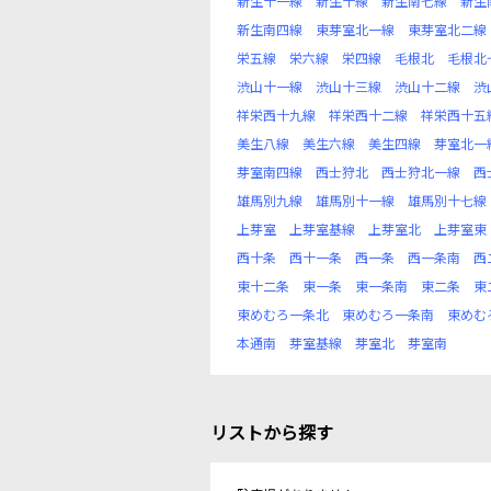
新生十一線
新生十線
新生南七線
新生
新生南四線
東芽室北一線
東芽室北二線
栄五線
栄六線
栄四線
毛根北
毛根北
渋山十一線
渋山十三線
渋山十二線
渋
祥栄西十九線
祥栄西十二線
祥栄西十五
美生八線
美生六線
美生四線
芽室北一
芽室南四線
西士狩北
西士狩北一線
西
雄馬別九線
雄馬別十一線
雄馬別十七線
上芽室
上芽室基線
上芽室北
上芽室東
西十条
西十一条
西一条
西一条南
西
東十二条
東一条
東一条南
東二条
東
東めむろ一条北
東めむろ一条南
東めむ
本通南
芽室基線
芽室北
芽室南
リストから探す