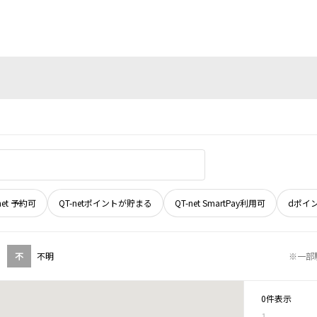
net 予約可
QT-netポイントが貯まる
QT-net SmartPay利用可
dポイ
不
不明
※一部
0件表示
1