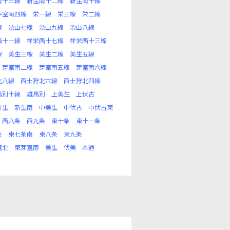
南十三線
新生南十二線
新生南十線
芽室南四線
栄一線
栄三線
栄二線
線
渋山七線
渋山九線
渋山八線
西十一線
祥栄西十七線
祥栄西十三線
線
美生三線
美生二線
美生五線
芽室南二線
芽室南五線
芽室南六線
北八線
西士狩北六線
西士狩北四線
馬別十線
雄馬別
上美生
上伏古
新生
新生南
中美生
中伏古
中伏古東
西八条
西九条
東十条
東十一条
条
東七条南
東八条
東九条
室北
東芽室南
美生
伏美
本通