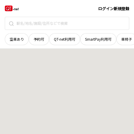
北海道
河西郡芽室町
上芽室南四線
地域選択で探す
ログイン
新規登録
空車あり
予約可
QT-net利用可
SmartPay利用可
車椅子