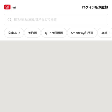
北海道
河西郡芽室町
北伏古南六線
地域選択で探す
ログイン
新規登録
空車あり
予約可
QT-net利用可
SmartPay利用可
車椅子