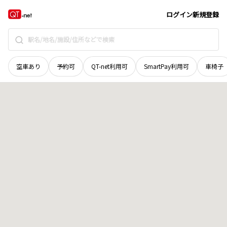
北海道
河西郡芽室町
北伏古南十二線
地域選択で探す
ログイン
新規登録
空車あり
予約可
QT-net利用可
SmartPay利用可
車椅子