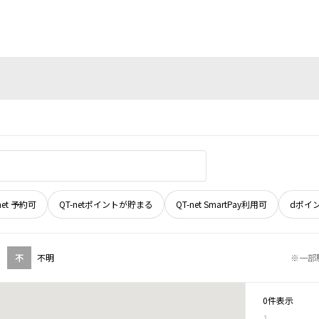
net 予約可
QT-netポイントが貯まる
QT-net SmartPay利用可
dポイ
不
不明
※一部
0件表示
1