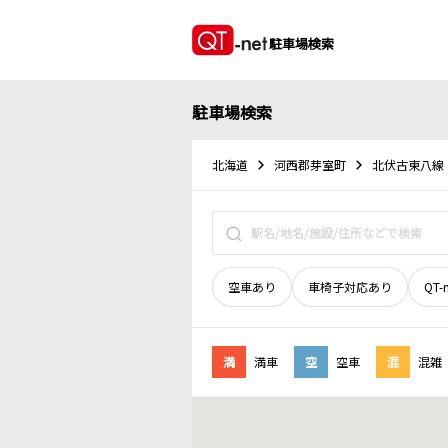
駐車場検索
駐車場検索
北海道
河西郡芽室町
北伏古東八線
空車あり
車椅子対応あり
QT-
満
満車
空
空車
混
混雑