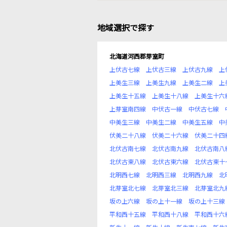
地域選択で探す
北海道河西郡芽室町
上伏古七線
上伏古三線
上伏古九線
上
上美生三線
上美生九線
上美生二線
上
上美生十五線
上美生十八線
上美生十六
上芽室南四線
中伏古一線
中伏古七線
中美生三線
中美生二線
中美生五線
中
伏美二十八線
伏美二十六線
伏美二十四
北伏古南七線
北伏古南九線
北伏古南八
北伏古東八線
北伏古東六線
北伏古東十
北明西七線
北明西三線
北明西九線
北
北芽室北七線
北芽室北三線
北芽室北九
坂の上六線
坂の上十一線
坂の上十三線
平和西十五線
平和西十八線
平和西十六