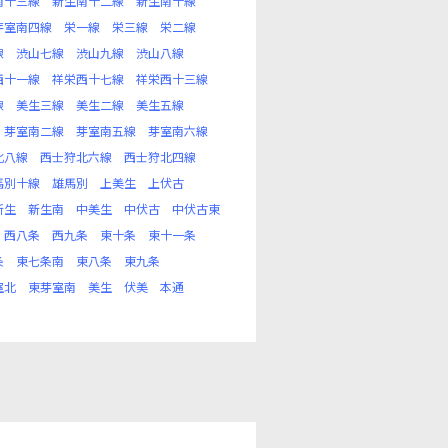
南十三線
新生南十二線
新生南十線
芽室南四線
栄一線
栄三線
栄二線
線
渋山七線
渋山九線
渋山八線
西十一線
祥栄西十七線
祥栄西十三線
線
美生三線
美生二線
美生五線
芽室南二線
芽室南五線
芽室南六線
北八線
西士狩北六線
西士狩北四線
馬別十線
雄馬別
上美生
上伏古
新生
新生南
中美生
中伏古
中伏古東
西八条
西九条
東十条
東十一条
条
東七条南
東八条
東九条
室北
東芽室南
美生
伏美
本通