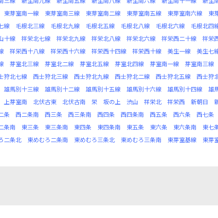
南三線
新生南九線
新生南五線
新生南八線
新生南六線
新生南十一線
新生
東芽室南一線
東芽室南三線
東芽室南二線
東芽室南五線
東芽室南六線
東
七線
毛根北三線
毛根北九線
毛根北五線
毛根北八線
毛根北六線
毛根北四
山十線
祥栄北七線
祥栄北九線
祥栄北八線
祥栄北六線
祥栄西二十線
祥栄
線
祥栄西十八線
祥栄西十六線
祥栄西十四線
祥栄西十線
美生一線
美生七
線
芽室北三線
芽室北二線
芽室北五線
芽室北四線
芽室南一線
芽室南三線
士狩北七線
西士狩北三線
西士狩北九線
西士狩北二線
西士狩北五線
西士狩
雄馬別十三線
雄馬別十二線
雄馬別十五線
雄馬別十六線
雄馬別十四線
雄
上芽室南
北伏古東
北伏古南
栄
坂の上
渋山
祥栄北
祥栄西
新朝日
二条
西二条南
西三条
西三条南
西四条
西四条南
西五条
西六条
西七条
二条南
東三条
東三条南
東四条
東四条南
東五条
東六条
東六条南
東七
ろ二条北
東めむろ二条南
東めむろ三条北
東めむろ三条南
東芽室基線
東芽