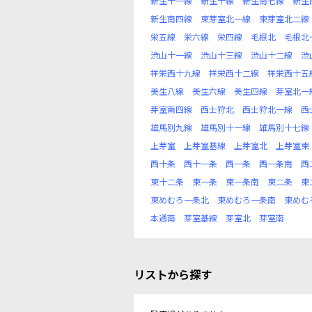
新生十一線
新生十線
新生南七線
新生
新生南四線
東芽室北一線
東芽室北二線
栄五線
栄六線
栄四線
毛根北
毛根北
渋山十一線
渋山十三線
渋山十二線
渋
祥栄西十九線
祥栄西十二線
祥栄西十五
美生八線
美生六線
美生四線
芽室北一
芽室南四線
西士狩北
西士狩北一線
西
雄馬別九線
雄馬別十一線
雄馬別十七線
上芽室
上芽室基線
上芽室北
上芽室東
西十条
西十一条
西一条
西一条南
西
東十二条
東一条
東一条南
東二条
東
東めむろ一条北
東めむろ一条南
東めむ
本通南
芽室基線
芽室北
芽室南
リストから探す