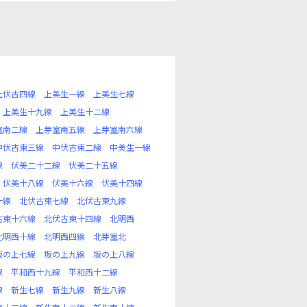
上伏古四線
上美生一線
上美生七線
上美生十九線
上美生十二線
室南二線
上芽室南五線
上芽室南六線
中伏古東三線
中伏古東二線
中美生一線
線
伏美二十二線
伏美二十五線
伏美十八線
伏美十六線
伏美十四線
十線
北伏古東七線
北伏古東九線
古東十六線
北伏古東十四線
北明西
北明西十線
北明西四線
北芽室北
坂の上七線
坂の上九線
坂の上八線
線
平和西十九線
平和西十二線
線
新生七線
新生九線
新生八線