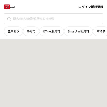
北海道
河西郡芽室町
北明西八線
地域選択で探す
ログイン
新規登録
空車あり
予約可
QT-net利用可
SmartPay利用可
車椅子