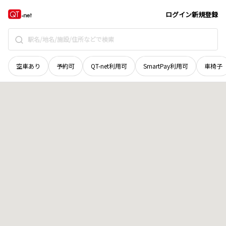
北海道
河西郡芽室町
新朝日五線
地域選択で探す
ログイン
新規登録
空車あり
予約可
QT-net利用可
SmartPay利用可
車椅子