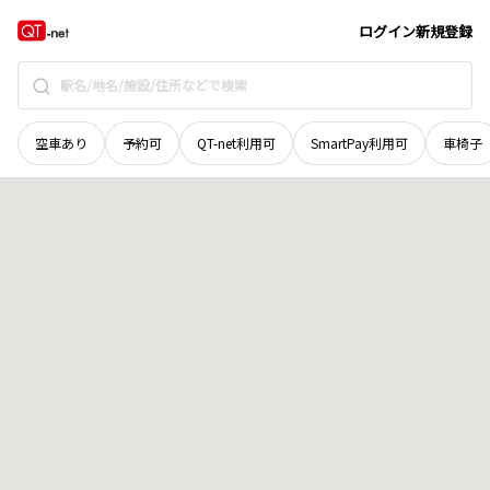
北海道
河西郡芽室町
新生南十一線
地域選択で探す
ログイン
新規登録
空車あり
予約可
QT-net利用可
SmartPay利用可
車椅子