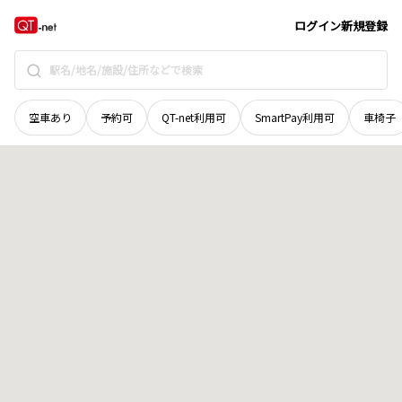
北海道
河西郡芽室町
東五条
地域選択で探す
ログイン
新規登録
空車あり
予約可
QT-net利用可
SmartPay利用可
車椅子