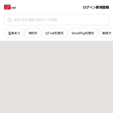
北海道
河西郡芽室町
栄四線
地域選択で探す
ログイン
新規登録
空車あり
予約可
QT-net利用可
SmartPay利用可
車椅子