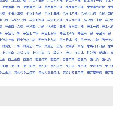
南三線
新生南九線
新生南五線
新生南八線
新生南六線
新生南十一線
新生
東芽室南一線
東芽室南三線
東芽室南二線
東芽室南五線
東芽室南六線
東
七線
毛根北三線
毛根北九線
毛根北五線
毛根北八線
毛根北六線
毛根北四
山十線
祥栄北七線
祥栄北九線
祥栄北八線
祥栄北六線
祥栄西二十線
祥栄
線
祥栄西十八線
祥栄西十六線
祥栄西十四線
祥栄西十線
美生一線
美生七
線
芽室北三線
芽室北二線
芽室北五線
芽室北四線
芽室南一線
芽室南三線
士狩北七線
西士狩北三線
西士狩北九線
西士狩北二線
西士狩北五線
西士狩
雄馬別十三線
雄馬別十二線
雄馬別十五線
雄馬別十六線
雄馬別十四線
雄
上芽室南
北伏古東
北伏古南
栄
坂の上
渋山
祥栄北
祥栄西
新朝日
二条
西二条南
西三条
西三条南
西四条
西四条南
西五条
西六条
西七条
二条南
東三条
東三条南
東四条
東四条南
東五条
東六条
東六条南
東七
ろ二条北
東めむろ二条南
東めむろ三条北
東めむろ三条南
東芽室基線
東芽