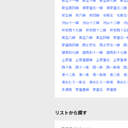
新生十一線
新生十線
新生南七線
新生
新生南四線
東芽室北一線
東芽室北二線
栄五線
栄六線
栄四線
毛根北
毛根北
渋山十一線
渋山十三線
渋山十二線
渋
祥栄西十九線
祥栄西十二線
祥栄西十五
美生八線
美生六線
美生四線
芽室北一
芽室南四線
西士狩北
西士狩北一線
西
雄馬別九線
雄馬別十一線
雄馬別十七線
上芽室
上芽室基線
上芽室北
上芽室東
西十条
西十一条
西一条
西一条南
西
東十二条
東一条
東一条南
東二条
東
東めむろ一条北
東めむろ一条南
東めむ
本通南
芽室基線
芽室北
芽室南
リストから探す