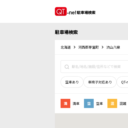
駐車場検索
駐車場検索
北海道
河西郡芽室町
渋山八線
空車あり
車椅子対応あり
QT-
満
満車
空
空車
混
混雑