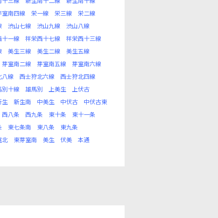
南十三線
新生南十二線
新生南十線
芽室南四線
栄一線
栄三線
栄二線
線
渋山七線
渋山九線
渋山八線
西十一線
祥栄西十七線
祥栄西十三線
線
美生三線
美生二線
美生五線
芽室南二線
芽室南五線
芽室南六線
北八線
西士狩北六線
西士狩北四線
馬別十線
雄馬別
上美生
上伏古
新生
新生南
中美生
中伏古
中伏古東
西八条
西九条
東十条
東十一条
条
東七条南
東八条
東九条
室北
東芽室南
美生
伏美
本通