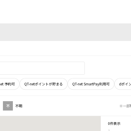
net 予約可
QT-netポイントが貯まる
QT-net SmartPay利用可
dポイ
不
不明
※一部
0件表示
1