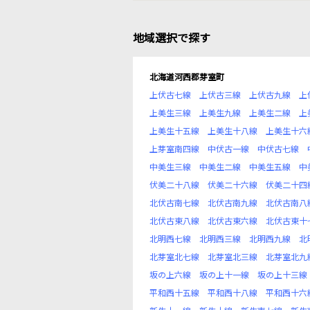
地域選択で探す
北海道河西郡芽室町
上伏古七線
上伏古三線
上伏古九線
上
上美生三線
上美生九線
上美生二線
上
上美生十五線
上美生十八線
上美生十六
上芽室南四線
中伏古一線
中伏古七線
中美生三線
中美生二線
中美生五線
中
伏美二十八線
伏美二十六線
伏美二十四
北伏古南七線
北伏古南九線
北伏古南八
北伏古東八線
北伏古東六線
北伏古東十
北明西七線
北明西三線
北明西九線
北
北芽室北七線
北芽室北三線
北芽室北九
坂の上六線
坂の上十一線
坂の上十三線
平和西十五線
平和西十八線
平和西十六