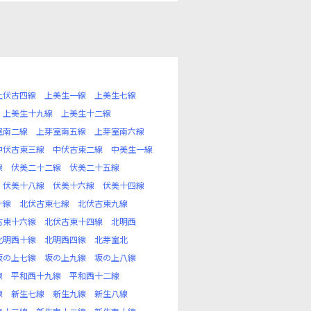
上伏古四線
上美生一線
上美生七線
上美生十九線
上美生十二線
室南二線
上芽室南五線
上芽室南六線
中伏古東三線
中伏古東二線
中美生一線
線
伏美二十二線
伏美二十五線
伏美十八線
伏美十六線
伏美十四線
十線
北伏古東七線
北伏古東九線
古東十六線
北伏古東十四線
北明西
北明西十線
北明西四線
北芽室北
坂の上七線
坂の上九線
坂の上八線
線
平和西十九線
平和西十二線
線
新生七線
新生九線
新生八線