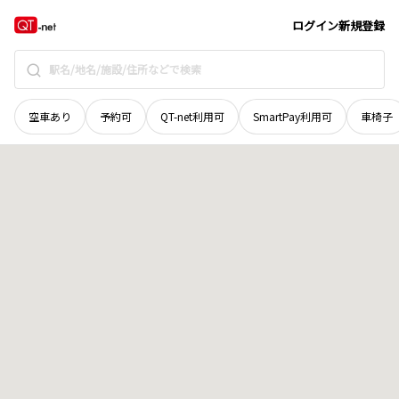
北海道
河西郡芽室町
渋山十三線
地域選択で探す
ログイン
新規登録
空車あり
予約可
QT-net利用可
SmartPay利用可
車椅子