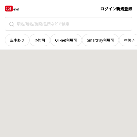
北海道
河西郡芽室町
祥栄北八線
地域選択で探す
ログイン
新規登録
空車あり
予約可
QT-net利用可
SmartPay利用可
車椅子