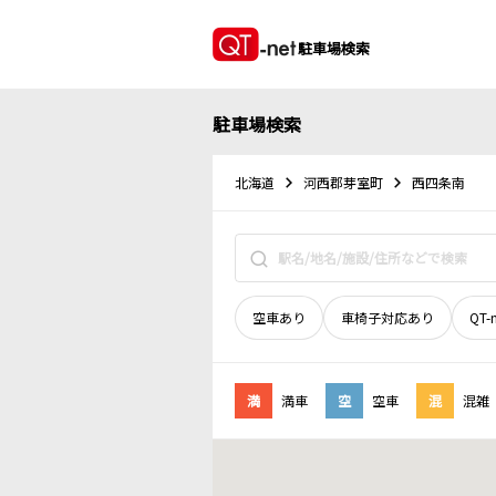
駐車場検索
駐車場検索
北海道
河西郡芽室町
西四条南
空車あり
車椅子対応あり
QT-
満
満車
空
空車
混
混雑