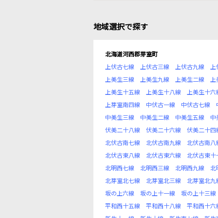
地域選択で探す
北海道河西郡芽室町
上伏古七線
上伏古三線
上伏古九線
上
上美生三線
上美生九線
上美生二線
上
上美生十五線
上美生十八線
上美生十六
上芽室南四線
中伏古一線
中伏古七線
中美生三線
中美生二線
中美生五線
中
伏美二十八線
伏美二十六線
伏美二十四
北伏古南七線
北伏古南九線
北伏古南八
北伏古東八線
北伏古東六線
北伏古東十
北明西七線
北明西三線
北明西九線
北
北芽室北七線
北芽室北三線
北芽室北九
坂の上六線
坂の上十一線
坂の上十三線
平和西十五線
平和西十八線
平和西十六