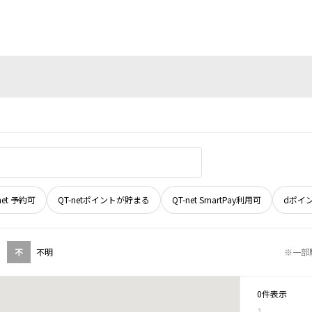
net 予約可
QT-netポイントが貯まる
QT-net SmartPay利用可
dポイ
不
不明
※一部
0件表示
1