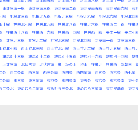
南三線
新生南九線
新生南五線
新生南八線
新生南六線
新生南十一線
新生
東芽室南一線
東芽室南三線
東芽室南二線
東芽室南五線
東芽室南六線
東
七線
毛根北三線
毛根北九線
毛根北五線
毛根北八線
毛根北六線
毛根北四
山十線
祥栄北七線
祥栄北九線
祥栄北八線
祥栄北六線
祥栄西二十線
祥栄
線
祥栄西十八線
祥栄西十六線
祥栄西十四線
祥栄西十線
美生一線
美生七
線
芽室北三線
芽室北二線
芽室北五線
芽室北四線
芽室南一線
芽室南三線
士狩北七線
西士狩北三線
西士狩北九線
西士狩北二線
西士狩北五線
西士狩
雄馬別十三線
雄馬別十二線
雄馬別十五線
雄馬別十六線
雄馬別十四線
雄
上芽室南
北伏古東
北伏古南
栄
坂の上
渋山
祥栄北
祥栄西
新朝日
二条
西二条南
西三条
西三条南
西四条
西四条南
西五条
西六条
西七条
二条南
東三条
東三条南
東四条
東四条南
東五条
東六条
東六条南
東七
ろ二条北
東めむろ二条南
東めむろ三条北
東めむろ三条南
東芽室基線
東芽