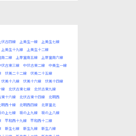
上伏古四線
上美生一線
上美生七線
上美生十九線
上美生十二線
室南二線
上芽室南五線
上芽室南六線
中伏古東三線
中伏古東二線
中美生一線
線
伏美二十二線
伏美二十五線
伏美十八線
伏美十六線
伏美十四線
十線
北伏古東七線
北伏古東九線
古東十六線
北伏古東十四線
北明西
北明西十線
北明西四線
北芽室北
坂の上七線
坂の上九線
坂の上八線
線
平和西十九線
平和西十二線
線
新生七線
新生九線
新生八線