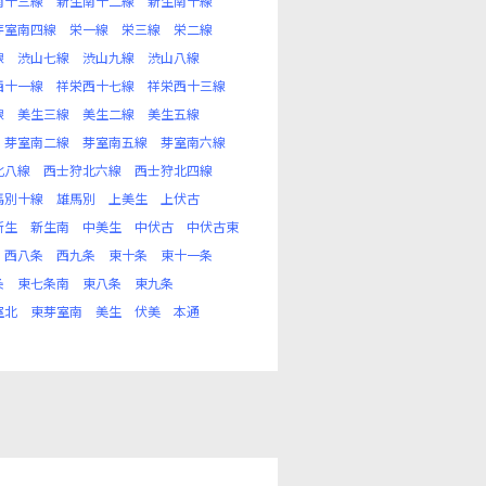
南十三線
新生南十二線
新生南十線
芽室南四線
栄一線
栄三線
栄二線
線
渋山七線
渋山九線
渋山八線
西十一線
祥栄西十七線
祥栄西十三線
線
美生三線
美生二線
美生五線
芽室南二線
芽室南五線
芽室南六線
北八線
西士狩北六線
西士狩北四線
馬別十線
雄馬別
上美生
上伏古
新生
新生南
中美生
中伏古
中伏古東
西八条
西九条
東十条
東十一条
条
東七条南
東八条
東九条
室北
東芽室南
美生
伏美
本通