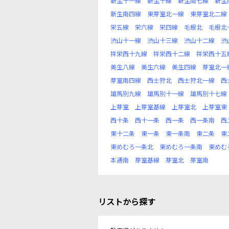
新生十一線
新生十線
新生南七線
新生
新生南四線
東芽室北一線
東芽室北二線
栄五線
栄六線
栄四線
毛根北
毛根北
渋山十一線
渋山十三線
渋山十二線
渋
祥栄西十九線
祥栄西十二線
祥栄西十五
美生八線
美生六線
美生四線
芽室北一
芽室南四線
西士狩北
西士狩北一線
西
雄馬別九線
雄馬別十一線
雄馬別十七線
上芽室
上芽室基線
上芽室北
上芽室東
西十条
西十一条
西一条
西一条南
西
東十二条
東一条
東一条南
東二条
東
東めむろ一条北
東めむろ一条南
東めむ
本通南
芽室基線
芽室北
芽室南
リストから探す