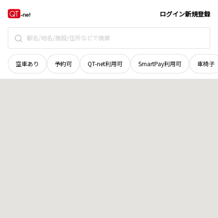
北海道
浦河郡浦河町
東町かしわ
地域選択で探す
ログイン
新規登録
空車あり
予約可
QT-net利用可
SmartPay利用可
車椅子