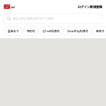
北海道
深川市
開西町
地域選択で探す
ログイン
新規登録
空車あり
予約可
QT-net利用可
SmartPay利用可
車椅子