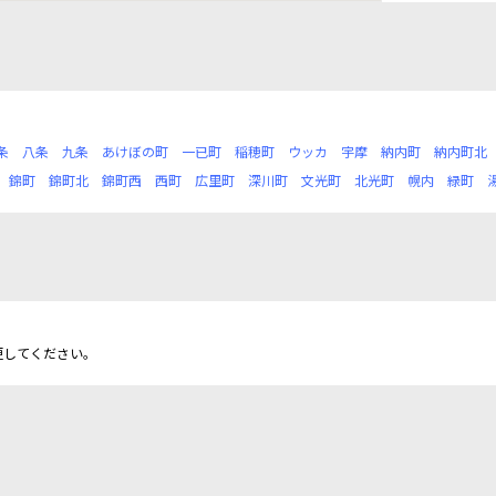
条
八条
九条
あけぼの町
一已町
稲穂町
ウッカ
宇摩
納内町
納内町北
錦町
錦町北
錦町西
西町
広里町
深川町
文光町
北光町
幌内
緑町
更してください。