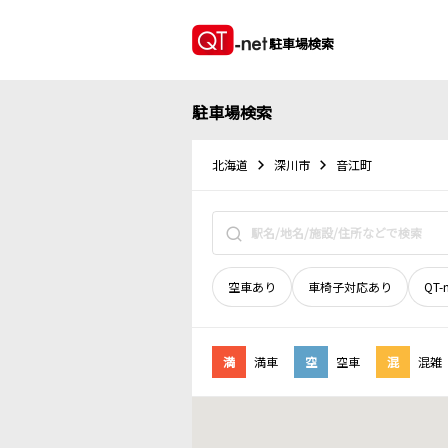
駐車場検索
駐車場検索
北海道
深川市
音江町
空車あり
車椅子対応あり
QT-
満
満車
空
空車
混
混雑