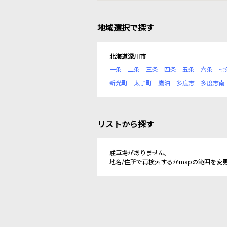
地域選択で探す
北海道深川市
一条
二条
三条
四条
五条
六条
七
新光町
太子町
鷹泊
多度志
多度志南
リストから探す
駐車場がありません。
地名/住所で再検索するかmapの範囲を変