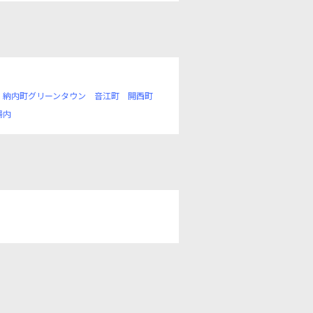
納内町グリーンタウン
音江町
開西町
湯内