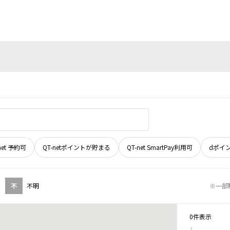
net 予約可
QT-netポイントが貯まる
QT-net SmartPay利用可
dポイ
不
不明
※一部
0件表示
1