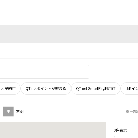
net 予約可
QT-netポイントが貯まる
QT-net SmartPay利用可
dポイ
不
不明
※一部
0件表示
1