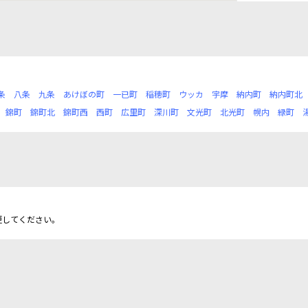
条
八条
九条
あけぼの町
一已町
稲穂町
ウッカ
宇摩
納内町
納内町北
錦町
錦町北
錦町西
西町
広里町
深川町
文光町
北光町
幌内
緑町
更してください。