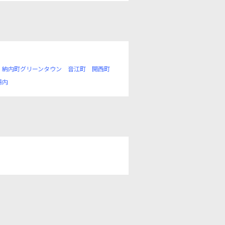
納内町グリーンタウン
音江町
開西町
湯内