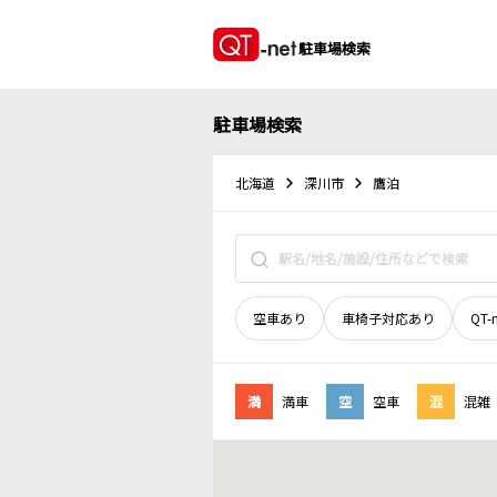
駐車場検索
駐車場検索
北海道
深川市
鷹泊
空車あり
車椅子対応あり
QT-
満
満車
空
空車
混
混雑