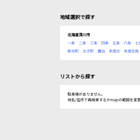
地域選択で探す
北海道深川市
一条
二条
三条
四条
五条
六条
七
新光町
太子町
鷹泊
多度志
多度志南
リストから探す
駐車場がありません。
地名/住所で再検索するかmapの範囲を変