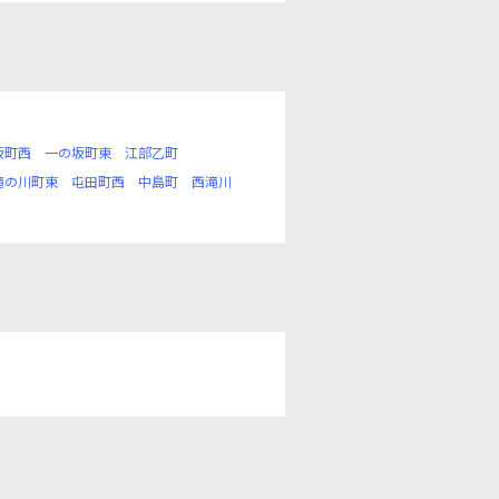
坂町西
一の坂町東
江部乙町
滝の川町東
屯田町西
中島町
西滝川