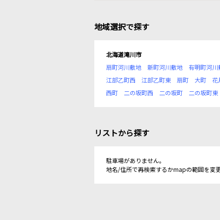
地域選択で探す
北海道滝川市
扇町河川敷地
新町河川敷地
有明町河川
江部乙町西
江部乙町東
扇町
大町
花
西町
二の坂町西
二の坂町
二の坂町東
リストから探す
駐車場がありません。
地名/住所で再検索するかmapの範囲を変