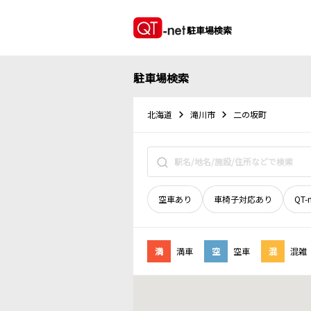
駐車場検索
駐車場検索
北海道
滝川市
二の坂町
空車あり
車椅子対応あり
QT-
満
満車
空
空車
混
混雑