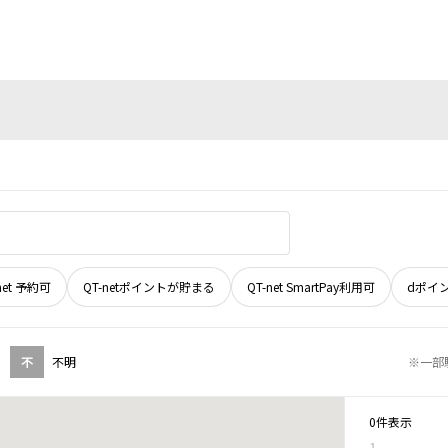
net 予約可
QT-netポイントが貯まる
QT-net SmartPay利用可
dポイ
不
不明
※一部
0件表示
1