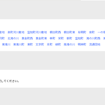
敷地
泉町河川敷地
空知町河川敷地
朝日町西
朝日町東
有明町
泉町
一の
月町
北滝の川
黄金町西
黄金町東
幸町
栄町
新町
空知町
滝の川町西
東滝川
東滝川町
東町
文京町
本町
緑町
南滝の川
明神町
流通団地
更してください。