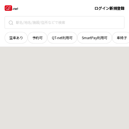
北海道
滝川市
大町
地域選択で探す
ログイン
新規登録
空車あり
予約可
QT-net利用可
SmartPay利用可
車椅子